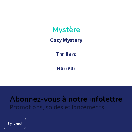
Mystère
Cozy Mystery
Thrillers
Horreur
Abonnez-vous à notre infolettre
Promotions, soldes et lancements
J'y vais!